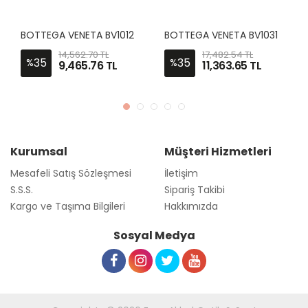
B
OTTEGA VENETA BV1012S 003 60-13
B
OTTEGA VENETA BV1031S 001 52-21
14,562.70 TL
17,482.54 TL
35
35
%
%
9,465.76 TL
11,363.65 TL
Kurumsal
Müşteri Hizmetleri
Mesafeli Satış Sözleşmesi
İletişim
S.S.S.
Sipariş Takibi
Kargo ve Taşıma Bilgileri
Hakkımızda
Sosyal Medya