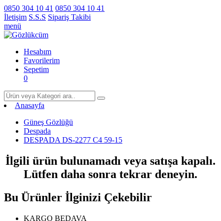
0850 304 10 41
0850 304 10 41
İletişim
S.S.S
Sipariş Takibi
menü
Hesabım
Favorilerim
Sepetim
0
Anasayfa
Güneş Gözlüğü
Despada
DESPADA DS-2277 C4 59-15
İlgili ürün bulunamadı veya satışa kapalı.
Lütfen daha sonra tekrar deneyin.
Bu Ürünler İlginizi Çekebilir
KARGO BEDAVA