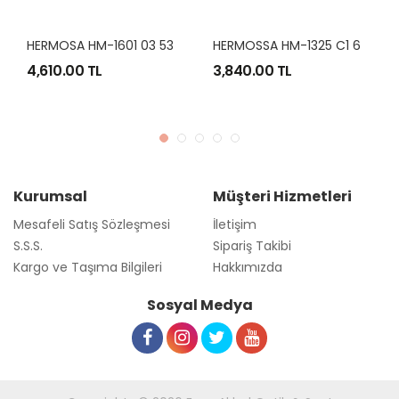
H
ERMOSA HM-1601 03 53-18
H
ERMOSSA HM-1325 C1 60-16
4,610.00 TL
3,840.00 TL
Kurumsal
Müşteri Hizmetleri
Mesafeli Satış Sözleşmesi
İletişim
S.S.S.
Sipariş Takibi
Kargo ve Taşıma Bilgileri
Hakkımızda
Sosyal Medya