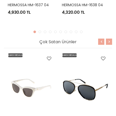
H
ERMOSSA HM-1637 04 56-22 REBEL
H
ERMOSSA HM-1638 04 61-16 TURBULENT
4,930.00 TL
4,320.00 TL
4,3
Çok Satan Ürünler
KARGO BEDAVA
KARGO BEDAVA