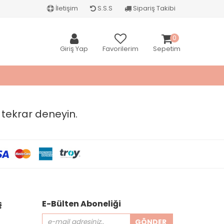
İletişim
S.S.S
Sipariş Takibi
0
Giriş Yap
Favorilerim
Sepetim
 tekrar deneyin.
ş
E-Bülten Aboneliği