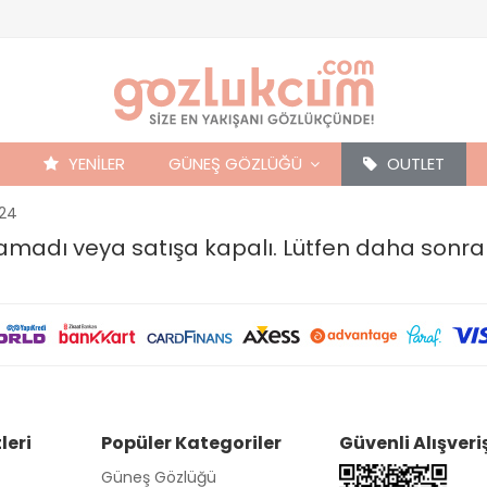
YENİLER
GÜNEŞ GÖZLÜĞÜ
OUTLET
-24
unamadı veya satışa kapalı. Lütfen daha sonra
leri
Popüler Kategoriler
Güvenli Alışveri
Güneş Gözlüğü