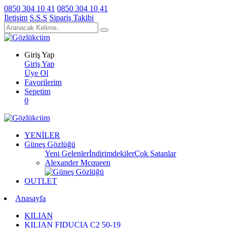
0850 304 10 41
0850 304 10 41
İletişim
S.S.S
Sipariş Takibi
Giriş Yap
Giriş Yap
Üye Ol
Favorilerim
Sepetim
0
YENİLER
Güneş Gözlüğü
Yeni Gelenler
İndirimdekiler
Çok Satanlar
Alexander Mcqueen
OUTLET
Anasayfa
KILIAN
KILIAN FIDUCIA C2 50-19