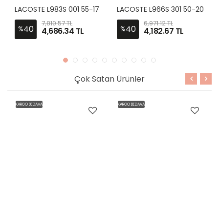
LACOSTE L983S 001 55-17
LACOSTE L966S 301 50-20
7,810.57 TL
6,971.12 TL
40
40
%
%
4,686.34 TL
4,182.67 TL
Çok Satan Ürünler
KARGO BEDAVA
KARGO BEDAVA