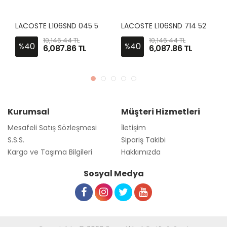
L
ACOSTE L106SND 045 52-20
L
ACOSTE L106SND 714 52-20
10,146.44 TL
10,146.44 TL
40
40
%
%
6,087.86 TL
6,087.86 TL
Kurumsal
Müşteri Hizmetleri
Mesafeli Satış Sözleşmesi
İletişim
S.S.S.
Sipariş Takibi
Kargo ve Taşıma Bilgileri
Hakkımızda
Sosyal Medya