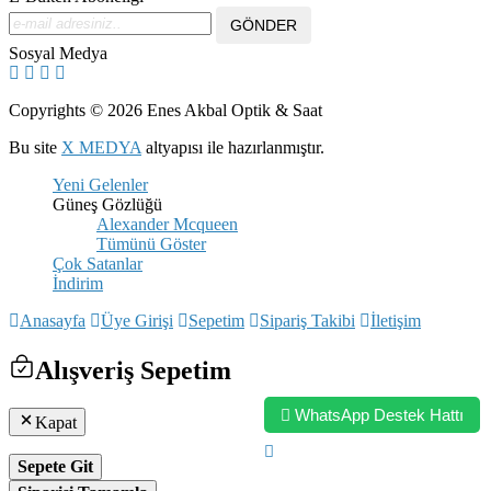
Sosyal Medya
Copyrights © 2026 Enes Akbal Optik & Saat
Bu site
X MEDYA
altyapısı ile hazırlanmıştır.
Yeni Gelenler
Güneş Gözlüğü
Alexander Mcqueen
Tümünü Göster
Çok Satanlar
İndirim
Anasayfa
Üye Girişi
Sepetim
Sipariş Takibi
İletişim
Alışveriş Sepetim
WhatsApp Destek Hattı
Kapat
Sepete Git