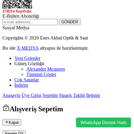
E-Bülten Aboneliği
Sosyal Medya
Copyrights © 2026 Enes Akbal Optik & Saat
Bu site
X MEDYA
altyapısı ile hazırlanmıştır.
Yeni Gelenler
Güneş Gözlüğü
Alexander Mcqueen
Tümünü Göster
Çok Satanlar
İndirim
Anasayfa
Üye Girişi
Sepetim
Sipariş Takibi
İletişim
Alışveriş Sepetim
WhatsApp Destek Hattı
Kapat
Sepete Git