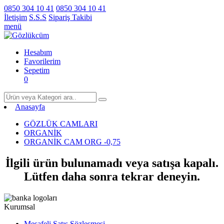
0850 304 10 41
0850 304 10 41
İletişim
S.S.S
Sipariş Takibi
menü
Hesabım
Favorilerim
Sepetim
0
Anasayfa
GÖZLÜK CAMLARI
ORGANİK
ORGANİK CAM ORG -0,75
İlgili ürün bulunamadı veya satışa kapalı.
Lütfen daha sonra tekrar deneyin.
Kurumsal
Mesafeli Satış Sözleşmesi