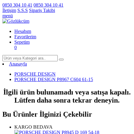
0850 304 10 41
0850 304 10 41
İletişim
S.S.S
Sipariş Takibi
menü
Hesabım
Favorilerim
Sepetim
0
Anasayfa
PORSCHE DESIGN
PORSCHE DESIGN P8967 C604 61-15
İlgili ürün bulunamadı veya satışa kapalı.
Lütfen daha sonra tekrar deneyin.
Bu Ürünler İlginizi Çekebilir
KARGO BEDAVA