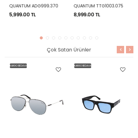
 ADG999.370
QUANTUM TTG1003.075
QUANTUM QT
 TL
8,999.00 TL
20,669.00 T
Çok Satan Ürünler
KARGO BEDAVA
KARGO BEDAVA
K