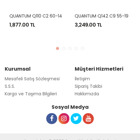
QUANTUM Q110 C2 60-14
QUANTUM Q142 C9 55-19
Q
1,877.00 TL
3,249.00 TL
3
Kurumsal
Müşteri Hizmetleri
Mesafeli Satış Sözleşmesi
İletişim
S.S.S.
Sipariş Takibi
Kargo ve Taşıma Bilgileri
Hakkımızda
Sosyal Medya