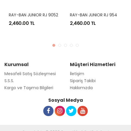
R
AY-BAN JUNIOR RJ 9052S 7068/73 48/16
R
AY-BAN JUNIOR RJ 9548SN 212/X0 54/11
2,460.00 TL
2,460.00 TL
Kurumsal
Müşteri Hizmetleri
Mesafeli Satış Sözleşmesi
İletişim
S.S.S.
Sipariş Takibi
Kargo ve Taşıma Bilgileri
Hakkımızda
Sosyal Medya