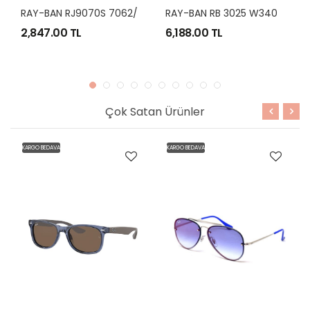
R
AY-BAN RJ9070S 7062/4L 46 16 130 2N
R
AY-BAN RB 3025 W3400 58-14 AVIATOR
47.00 TL
6,188.00 TL
6,568.0
Çok Satan Ürünler
KARGO BEDAVA
KARGO BEDAVA