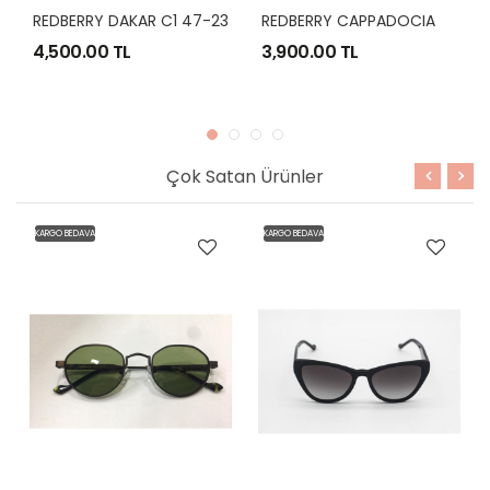
R
EDBERRY CAPPADOCIA C4 46-21
REDBERRY DAKAR C1 47-23
4,500.00 TL
3,900.00 TL
Çok Satan Ürünler
KARGO BEDAVA
KARGO BEDAVA