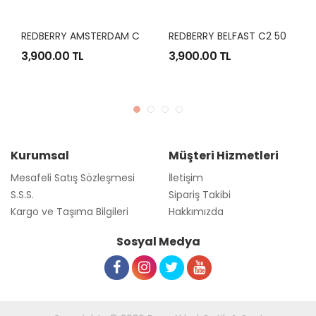
R
EDBERRY AMSTERDAM C4 50-24
R
EDBERRY BELFAST C2 50-20
3,900.00 TL
3,900.00 TL
Kurumsal
Müşteri Hizmetleri
Mesafeli Satış Sözleşmesi
İletişim
S.S.S.
Sipariş Takibi
Kargo ve Taşıma Bilgileri
Hakkımızda
Sosyal Medya