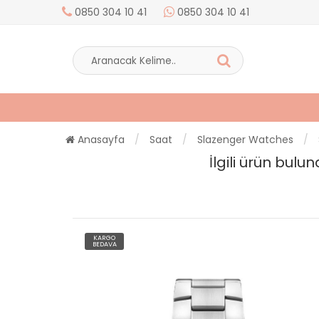
0850 304 10 41
0850 304 10 41
Anasayfa
Saat
Slazenger Watches
İlgili ürün bul
KARGO
BEDAVA