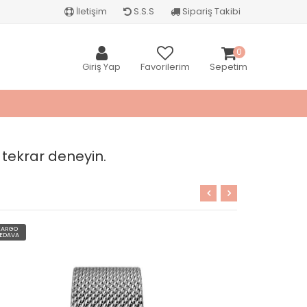
İletişim
S.S.S
Sipariş Takibi
0
Giriş Yap
Favorilerim
Sepetim
 tekrar deneyin.
KARGO
KARGO
EDAVA
BEDAVA