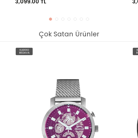
3,099.00 TL
3,
Çok Satan Ürünler
KARGO
BEDAVA
B