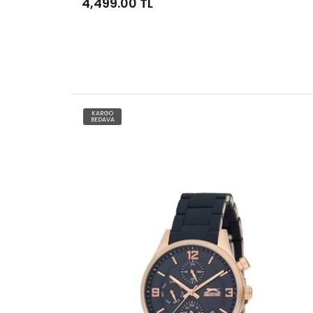
3,099.00 TL
KARGO
BEDAVA