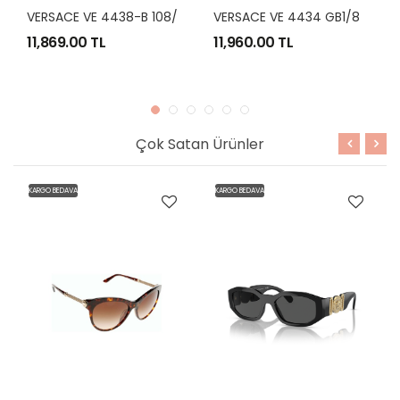
V
ERSACE VE 4438-B 108/87 52-22
V
ERSACE VE 4434 GB1/87 54-20
69.00 TL
11,960.00 TL
11,960.0
Çok Satan Ürünler
KARGO BEDAVA
KARGO BEDAVA