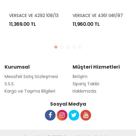
V
ERSACE VE 4292 108/13 57-17
V
ERSACE VE 4361 GB1/87 53-18
11,369.00 TL
11,960.00 TL
Kurumsal
Müşteri Hizmetleri
Mesafeli Satış Sözleşmesi
İletişim
S.S.S.
Sipariş Takibi
Kargo ve Taşıma Bilgileri
Hakkımızda
Sosyal Medya