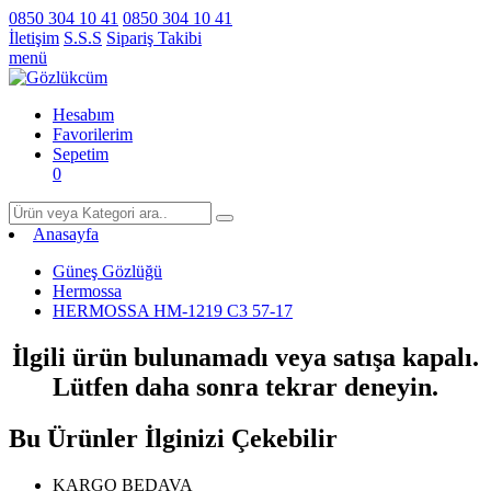
0850 304 10 41
0850 304 10 41
İletişim
S.S.S
Sipariş Takibi
menü
Hesabım
Favorilerim
Sepetim
0
Anasayfa
Güneş Gözlüğü
Hermossa
HERMOSSA HM-1219 C3 57-17
İlgili ürün bulunamadı veya satışa kapalı.
Lütfen daha sonra tekrar deneyin.
Bu Ürünler İlginizi Çekebilir
KARGO BEDAVA