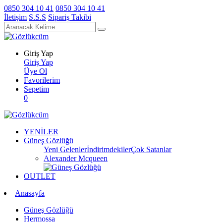
0850 304 10 41
0850 304 10 41
İletişim
S.S.S
Sipariş Takibi
Giriş Yap
Giriş Yap
Üye Ol
Favorilerim
Sepetim
0
YENİLER
Güneş Gözlüğü
Yeni Gelenler
İndirimdekiler
Çok Satanlar
Alexander Mcqueen
OUTLET
Anasayfa
Güneş Gözlüğü
Hermossa