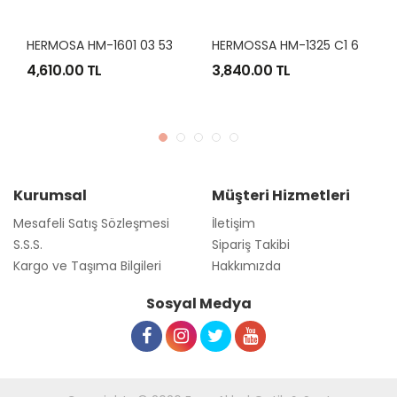
H
ERMOSA HM-1601 03 53-18
H
ERMOSSA HM-1325 C1 60-16
4,610.00 TL
3,840.00 TL
Kurumsal
Müşteri Hizmetleri
Mesafeli Satış Sözleşmesi
İletişim
S.S.S.
Sipariş Takibi
Kargo ve Taşıma Bilgileri
Hakkımızda
Sosyal Medya