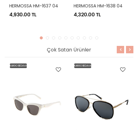
H
ERMOSSA HM-1637 04 56-22 REBEL
H
ERMOSSA HM-1638 04 61-16 TURBULENT
4,930.00 TL
4,320.00 TL
Çok Satan Ürünler
KARGO BEDAVA
KARGO BEDAVA