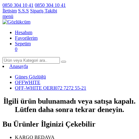
0850 304 10 41
0850 304 10 41
İletişim
S.S.S
Sipariş Takibi
menü
Hesabım
Favorilerim
Sepetim
0
Anasayfa
Güneş Gözlüğü
OFFWHITE
OFF-WHITE OERI072 7272 55-21
İlgili ürün bulunamadı veya satışa kapalı.
Lütfen daha sonra tekrar deneyin.
Bu Ürünler İlginizi Çekebilir
KARGO BEDAVA