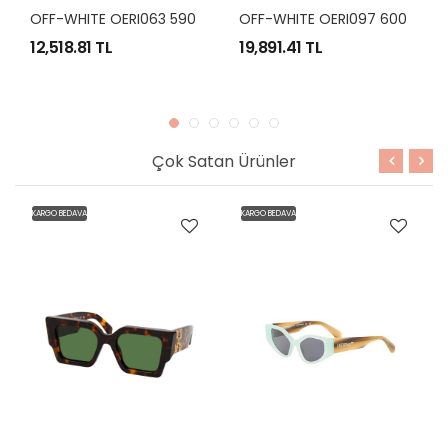
O
FF-WHITE OERI063 5907 54-19
O
FF-WHITE OERI097 6007 54-18
12,518.81 TL
19,891.41 TL
Çok Satan Ürünler
KARGO BEDAVA
KARGO BEDAVA