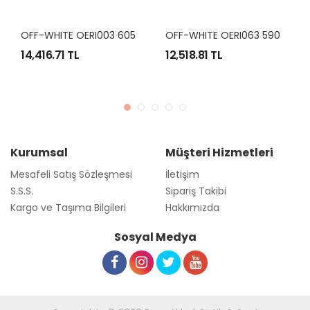
O
FF-WHITE OERI003 6055 55-20
O
FF-WHITE OERI063 5907 54-19
14,416.71 TL
12,518.81 TL
Kurumsal
Müşteri Hizmetleri
Mesafeli Satış Sözleşmesi
İletişim
S.S.S.
Sipariş Takibi
Kargo ve Taşıma Bilgileri
Hakkımızda
Sosyal Medya